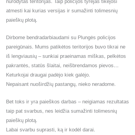
nurodytas teritorijas. Taip policijos tyrėjas tikėjosi
atmesti kai kurias versijas ir sumažinti tolimesnių
paieškų plotą.
Dirbome bendradarbiaudami su Plungės policijos
pareigūnais. Mums patikėtos teritorijos buvo tikrai ne
iš lengviausių – sunkiai praeinamas miškas, pelkėtos
pakrantės, statūs šlaitai, neišbrendamos pievos…
Keturkojai draugai padėjo kiek galėjo.
Nepaisant nuoširdžių pastangų, nieko neradome.
Bet toks ir yra paieškos darbas – neigiamas rezultatas
taip pat svarbus, nes leidžia sumažinti tolimesnių
paieškų plotą.
Labai svarbu suprasti, ką ir kodėl darai.