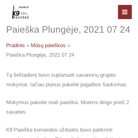
Pereiti
prie
Mai
turinio
Paieška Plungėje, 2021 07 24
Men
Pradinis
Mūsų paieškos
Paieška Plungėje, 2021 07 24
Tą šeštadienį buvo suplanuoti savanorių grupės
mokymai, tačiau planus pakeitė pagalbos šauksmas.
Mokymus pakeitė reali paieška. Moteris dingo prieš 2
savaites.
K9 Paieška komandos užduotis buvo patikrinti