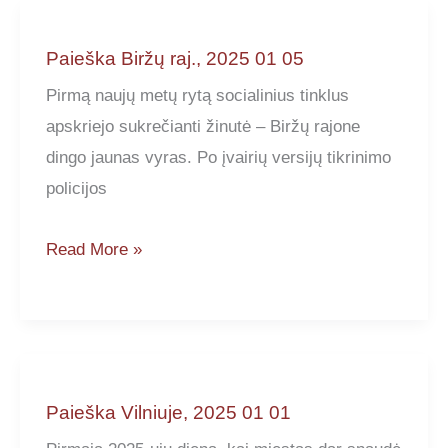
01
21
Paieška Biržų raj., 2025 01 05
Pirmą naujų metų rytą socialinius tinklus
apskriejo sukrečianti žinutė – Biržų rajone
dingo jaunas vyras. Po įvairių versijų tikrinimo
policijos
Paieška
Read More »
Biržų
raj.,
2025
01
05
Paieška Vilniuje, 2025 01 01