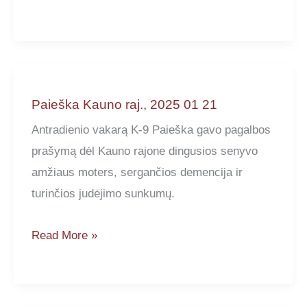
Kauno
raj.,
2025
01
25
Paieška Kauno raj., 2025 01 21
Antradienio vakarą K-9 Paieška gavo pagalbos
prašymą dėl Kauno rajone dingusios senyvo
amžiaus moters, sergančios demencija ir
turinčios judėjimo sunkumų.
Paieška
Read More »
Kauno
raj.,
2025