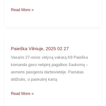
Paieška
Read More »
Vilniuje,
2025
03
15
Paieška Vilniuje, 2025 02 27
Vasario 27-osios vėlyvą vakarą K9 Paieška
komanda gavo netipinį pagalbos šauksmą –
asmens pasigesta darbovietėje. Pastatas
didžiulis, o paskutinį kartą
Paieška
Read More »
Vilniuje,