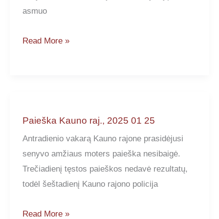
asmuo
Paieška
Read More »
Vilniuje,
2025
01
31
Paieška Kauno raj., 2025 01 25
Antradienio vakarą Kauno rajone prasidėjusi
senyvo amžiaus moters paieška nesibaigė.
Trečiadienį tęstos paieškos nedavė rezultatų,
todėl šeštadienį Kauno rajono policija
Paieška
Read More »