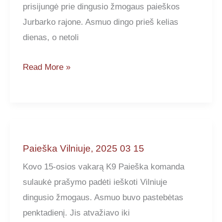
prisijungė prie dingusio žmogaus paieškos
Jurbarko rajone. Asmuo dingo prieš kelias
dienas, o netoli
Paieška
Read More »
Jurbarko
raj.,
2025
05
15
Paieška Vilniuje, 2025 03 15
Kovo 15-osios vakarą K9 Paieška komanda
sulaukė prašymo padėti ieškoti Vilniuje
dingusio žmogaus. Asmuo buvo pastebėtas
penktadienį. Jis atvažiavo iki