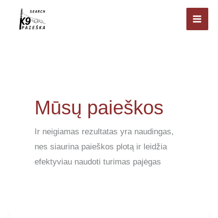
Pereiti
prie
Mai
turinio
Men
Mūsų paieškos
Ir neigiamas rezultatas yra naudingas,
nes siaurina paieškos plotą ir leidžia
efektyviau naudoti turimas pajėgas