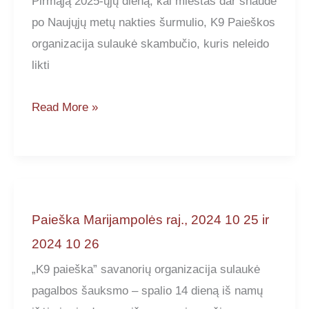
Pirmąją 2025-ųjų dieną, kai miestas dar snaudė
po Naujųjų metų nakties šurmulio, K9 Paieškos
organizacija sulaukė skambučio, kuris neleido
likti
Paieška
Read More »
Vilniuje,
2025
01
01
Paieška Marijampolės raj., 2024 10 25 ir
2024 10 26
„K9 paieška” savanorių organizacija sulaukė
pagalbos šauksmo – spalio 14 dieną iš namų