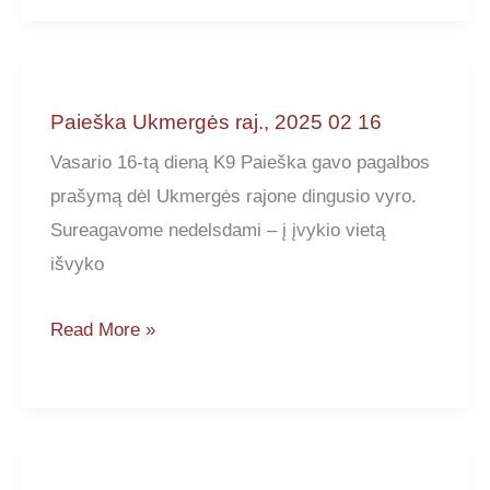
2025
02
27
Paieška Ukmergės raj., 2025 02 16
Vasario 16-tą dieną K9 Paieška gavo pagalbos
prašymą dėl Ukmergės rajone dingusio vyro.
Sureagavome nedelsdami – į įvykio vietą
išvyko
Paieška
Read More »
Ukmergės
raj.,
2025
02