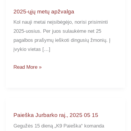
2025-ųjų metų apžvalga
Kol nauji metai neįsibėgėjo, norisi prisiminti
2025-uosius. Per juos sulaukėme net 25
pagalbos prašymų ieškoti dingusių žmonių. Į
įvykio vietas […]
2025-
Read More »
ųjų
metų
apžvalga
Paieška Jurbarko raj., 2025 05 15
Gegužės 15 dieną „K9 Paieška“ komanda