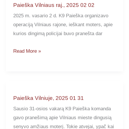
16
Paieška Vilniaus raj., 2025 02 02
2025 m. vasario 2 d. K9 Paieška organizavo
operaciją Vilniaus rajone, ieškant moters, apie
kurios dingimą policijai buvo pranešta dar
Paieška
Read More »
Vilniaus
raj.,
2025
02
02
Paieška Vilniuje, 2025 01 31
Sausio 31-osios vakarą K9 Paieška komanda
gavo pranešimą apie Vilniaus mieste dingusią
senyvo amžiaus moterį. Tokie atvejai, ypač kai