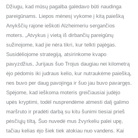
Džiugu, kad mūsų pagalba galėdavo būti naudinga
pareigūnams. Liepos mėnesį vykome į kitą paiešką
Anykščių rajone ieškoti Alzheimeriu sergančios
moters. „Atvykus į vietą iš dirbančių pareigūnų
sužinojome, kad jie nėra tikri, kur telkti pajėgas.
Susidėliojome strategiją, atsirinkome kvapo
pavyzdžius, Jurijaus šuo Trojus daugiau nei kilometrą
ėjo pėdomis iki judraus kelio, kur nutraukėme paiešką,
nes buvo per daug pavojinga ir šuo jau buvo pavargęs.
Spėjome, kad ieškoma moteris greičiausiai judėjo
upės kryptimi, todėl nusprendėme atmesti dalį galimo
maršruto ir pradėti darbą su kitu šunimi tiesiai prieš
pėsčiųjų tiltą. Šuo nuvedė mus žvyrkeliu palei upę,
tačiau kelias ėjo šiek tiek atokiau nuo vandens. Kai