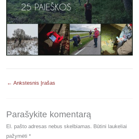
←
Ankstesnis Įrašas
Parašykite komentarą
El. pašto adresas nebus skelbiamas.
Būtini laukeliai
pažymėti
*