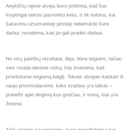
Anykščių rajone atveju buvo įsitikinta, kad šuo
kryptingai laikosi pasirinkto kelio, ir tik nutolus, kai
šukavimu užsiimantieji pėstieji nebetrukdo šuns
darbui, nurodoma, kad jie gali pradėti darbus.
Ne visų paieškų rezultatai, deja, būna teigiami, tačiau
mes visada darome viską, kas įmanoma, kad
priartintume teigiamą baigtį. Tokiais atvejais kaskart iš
naujo prisimindavome, koks svarbus yra laikas –
pranešti apie dingimą kuo greičiau, ir viską, kas yra
žinoma.
Ačiū visiems savanoriams, kurie negailėdami savo