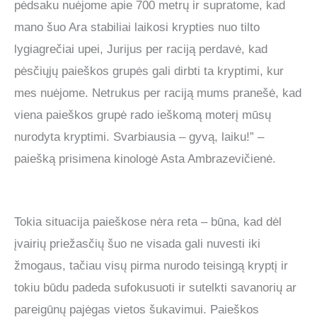
pėdsaku nuėjome apie 700 metrų ir supratome, kad
mano šuo Ara stabiliai laikosi krypties nuo tilto
lygiagrečiai upei, Jurijus per raciją perdavė, kad
pėsčiųjų paieškos grupės gali dirbti ta kryptimi, kur
mes nuėjome. Netrukus per raciją mums pranešė, kad
viena paieškos grupė rado ieškomą moterį mūsų
nurodyta kryptimi. Svarbiausia – gyvą, laiku!” –
paiešką prisimena kinologė Asta Ambrazevičienė.
Tokia situacija paieškose nėra reta – būna, kad dėl
įvairių priežasčių šuo ne visada gali nuvesti iki
žmogaus, tačiau visų pirma nurodo teisingą kryptį ir
tokiu būdu padeda sufokusuoti ir sutelkti savanorių ar
pareigūnų pajėgas vietos šukavimui. Paieškos