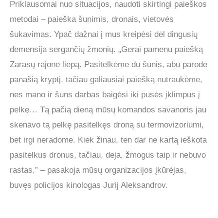
Priklausomai nuo situacijos, naudoti skirtingi paieškos
metodai – paieška šunimis, dronais, vietovės
šukavimas. Ypač dažnai į mus kreipėsi dėl dingusių
demensija sergančių žmonių. „Gerai pamenu paiešką
Zarasų rajone liepą. Pasitelkėme du šunis, abu parodė
panašią kryptį, tačiau galiausiai paiešką nutraukėme,
nes mano ir šuns darbas baigėsi iki pusės įklimpus į
pelkę… Tą pačią dieną mūsų komandos savanoris jau
skenavo tą pelkę pasitelkęs droną su termovizoriumi,
bet irgi neradome. Kiek žinau, ten dar ne kartą ieškota
pasitelkus dronus, tačiau, deja, žmogus taip ir nebuvo
rastas,” – pasakoja mūsų organizacijos įkūrėjas,
buvęs policijos kinologas Jurij Aleksandrov.