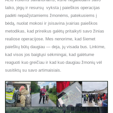
laiko, jėgų ir resursų vyksta į paieškos operacijas
padėti nepažįstamiems žmonėms, patekusiems į
bėdą, nuolat mokosi ir įsisavina įvairias paieškos
metodikas, kad prireikus galėtų pritaikyti savo žinias
realiose operacijose. Mes nenorime, kad šiemet
paieškų būtų daugiau — deja, jų visada bus. Linkime,
kad visos jos baigtųsi sėkmingai, kad galėtume
reaguoti kuo greičiau ir kad kuo daugiau žmonių vėl
susitiktų su savo artimaisiais.