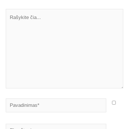
Rašykite
čia...
Pavadinimas*
El.paštas*