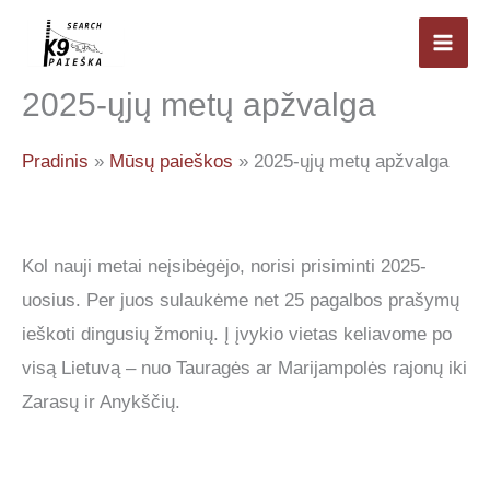
Pereiti
prie
Mai
turinio
2025-ųjų metų apžvalga
Men
Pradinis
Mūsų paieškos
2025-ųjų metų apžvalga
Kol nauji metai neįsibėgėjo, norisi prisiminti 2025-
uosius. Per juos sulaukėme net 25 pagalbos prašymų
ieškoti dingusių žmonių. Į įvykio vietas keliavome po
visą Lietuvą – nuo Tauragės ar Marijampolės rajonų iki
Zarasų ir Anykščių.